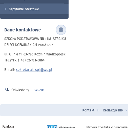
Zapytanie ofertowe
Dane kontaktowe
SZKOŁA PODSTAWOWA NR 1 IM. STRAJKU
DZIECI KOŹMIŃSKICH 1906/1907
ul. Glinki 11, 63-720 Koźmin Wielkopolski
Tel./fax: (+48) 62-721-6854
E-mail:
sekretariat_sp1@wp.pl
Odwiedziny:
345701
Kontakt
Redakcja BIP
Menu Stopka
Strona zostala opracowa