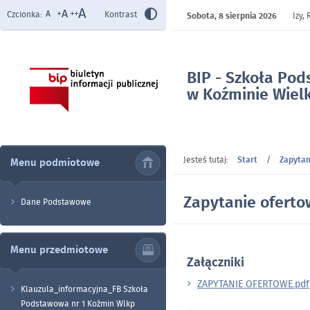
Czcionka:
Kontrast
Sobota,
8 sierpnia 2026
Izy,
BIP - Szkoła Pod
w Koźminie Wiel
- Zapytanie ofer
Jesteś tutaj:
Start
/
Zapytan
Menu podmiotowe
Zapytanie ofert
Dane Podstawowe
Menu przedmiotowe
Załączniki
ZAPYTANIE OFERTOWE.pdf
Klauzula_informacyjna_FB Szkoła
Podstawowa nr 1 Koźmin Wlkp